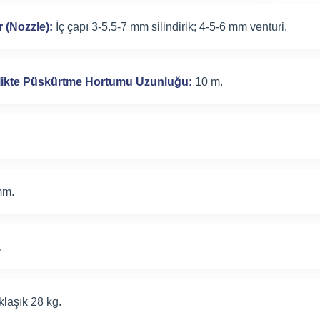
r (Nozzle):
İç çapı 3-5.5-7 mm silindirik; 4-5-6 mm venturi.
irlikte Püskürtme Hortumu Uzunluğu:
10 m.
.
mm.
.
laşık 28 kg.