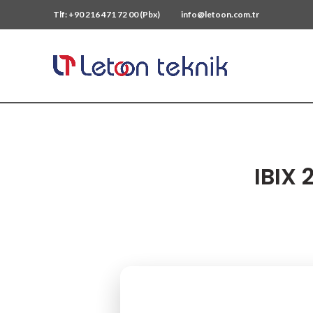
Tlf: +90 216 471 72 00 (Pbx)
info@letoon.com.tr
IBIX 