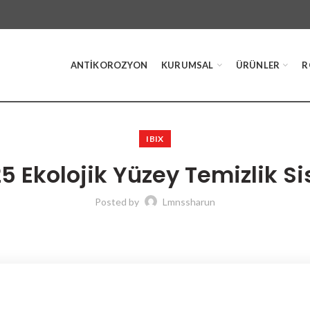
ANTIKOROZYON
KURUMSAL
ÜRÜNLER
R
IBIX
25 Ekolojik Yüzey Temizlik S
Posted by
Lmnssharun