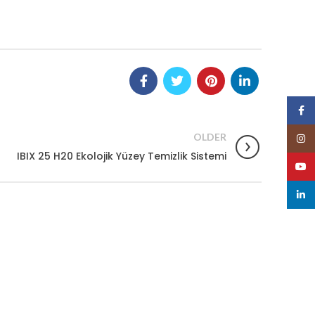
Face
OLDER
Insta
IBIX 25 H20 Ekolojik Yüzey Temizlik Sistemi
YouT
linked