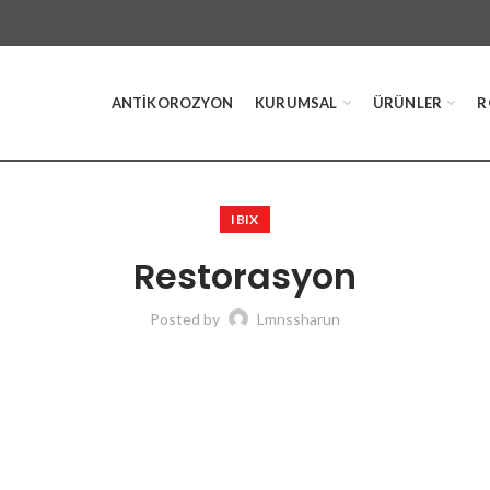
ANTIKOROZYON
KURUMSAL
ÜRÜNLER
R
IBIX
Restorasyon
Posted by
Lmnssharun