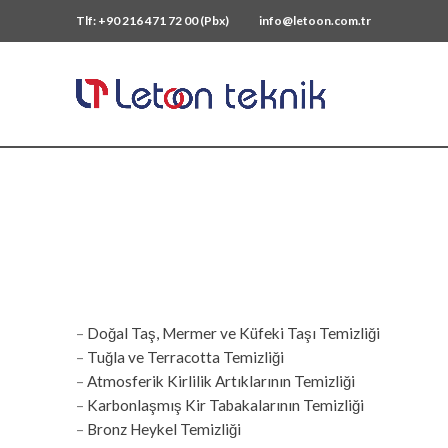
Tlf: +90 216 471 72 00 (Pbx)
info@letoon.com.tr
–
Doğal Taş, Mermer ve Küfeki Taşı Temizliği
–
Tuğla ve Terracotta Temizliği
–
Atmosferik Kirlilik Artıklarının Temizliği
–
Karbonlaşmış Kir Tabakalarının Temizliği
–
Bronz Heykel Temizliği