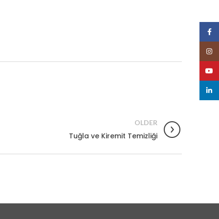
Face
Insta
YouT
linked
OLDER
Tuğla ve Kiremit Temizliği