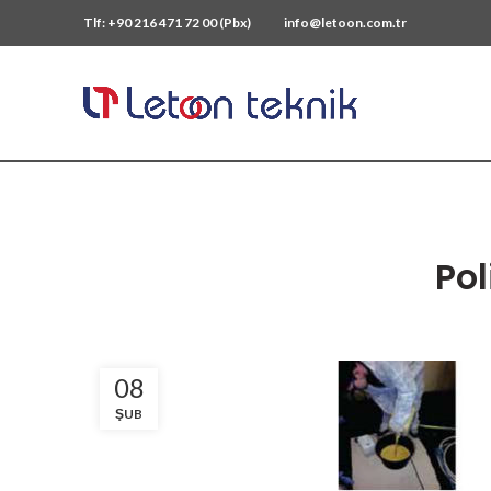
Tlf: +90 216 471 72 00 (Pbx)
info@letoon.com.tr
Pol
08
ŞUB