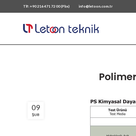
Tlf: +90 216 471 72 00 (Pbx)
info@letoon.com.tr
Polimer
09
ŞUB