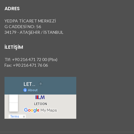
ADRES
YEDPA TİCARET MERKEZİ
G CADDESİ NO: 56
34179 - ATAŞEHİR / İSTANBUL
İLETIŞIM
Tlf: +90 216 471 72 00 (Pbx)
Fax: +90 216 471 76 06