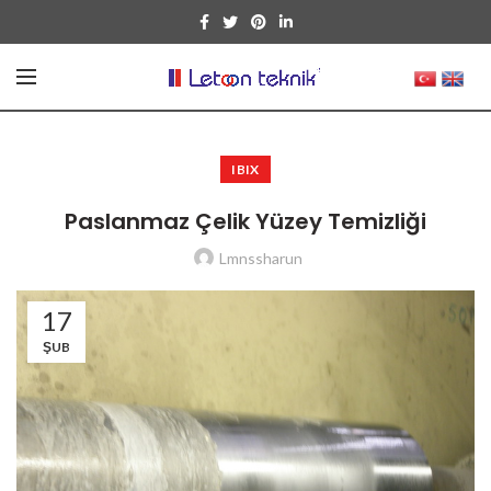
IBIX
Paslanmaz Çelik Yüzey Temizliği
Lmnssharun
17
ŞUB