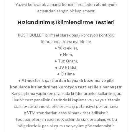
Yüzeyi koruyarak zamanla kendini feda eden
alüminyum
açısından
zengin bir kaplamadır.
Hızlandırılmış İklimlendirme Testleri
RUST BULLET bilimsel olarak pas / korozyon kontrolü
konusunda 6 ana madde de
• Yüksek Isı,
• Nem,
• Tuz Oranı,
• UV Etkisi,
• Çizilme
• Atmosferik şartlardan kaynaklı bozulma vb gibi
konularda hızlandırılmış korozyon testleri ile sınanmıştır.
Karşılaştırma yapılırken piyasada ki lider ürünler kullanılmıştır.
Her bir test panelinin üzerinde ki kaplama ve / veya sistemin
çizilme-sürtünme vb etkilere karşı potansiyel performansı
ASTM standartları esas alınarak test edilmiştir.
Test panellerinin üzerine X şeklinde çizikler atılmış ve bu
bölgelerde ki pas oluşumu ve yayılımı gözlemlenmiştir.