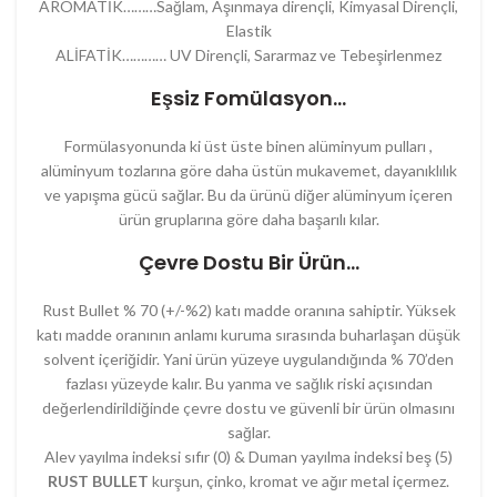
AROMATİK………Sağlam, Aşınmaya dirençli, Kimyasal Dirençli,
Elastik
ALİFATİK………… UV Dirençli, Sararmaz ve Tebeşirlenmez
Eşsiz Fomülasyon…
Formülasyonunda ki üst üste binen alüminyum pulları ,
alüminyum tozlarına göre daha üstün mukavemet, dayanıklılık
ve yapışma gücü sağlar. Bu da ürünü diğer alüminyum içeren
ürün gruplarına göre daha başarılı kılar.
Çevre Dostu Bir Ürün…
Rust Bullet % 70 (+/-%2) katı madde oranına sahiptir. Yüksek
katı madde oranının anlamı kuruma sırasında buharlaşan düşük
solvent içeriğidir. Yani ürün yüzeye uygulandığında % 70’den
fazlası yüzeyde kalır. Bu yanma ve sağlık riski açısından
değerlendirildiğinde çevre dostu ve güvenli bir ürün olmasını
sağlar.
Alev yayılma indeksi sıfır (0) & Duman yayılma indeksi beş (5)
RUST BULLET
kurşun, çinko, kromat ve ağır metal içermez.