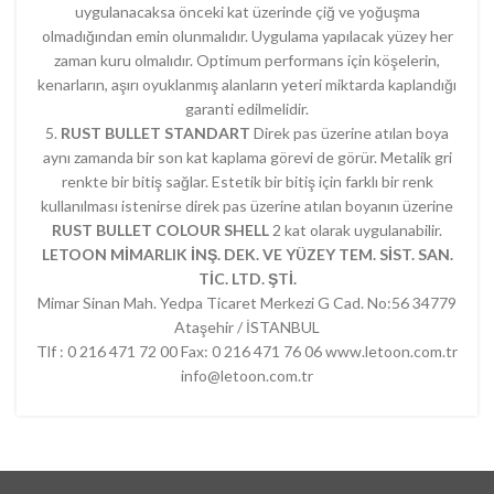
uygulanacaksa önceki kat üzerinde çiğ ve yoğuşma
olmadığından emin olunmalıdır. Uygulama yapılacak yüzey her
zaman kuru olmalıdır. Optimum performans için köşelerin,
kenarların, aşırı oyuklanmış alanların yeteri miktarda kaplandığı
garanti edilmelidir.
5.
RUST BULLET STANDART
Direk pas üzerine atılan boya
aynı zamanda bir son kat kaplama görevi de görür. Metalik gri
renkte bir bitiş sağlar. Estetik bir bitiş için farklı bir renk
kullanılması istenirse direk pas üzerine atılan boyanın üzerine
RUST BULLET COLOUR SHELL
2 kat olarak uygulanabilir.
LETOON MİMARLIK İNŞ. DEK. VE YÜZEY TEM. SİST. SAN.
TİC. LTD. ŞTİ.
Mimar Sinan Mah. Yedpa Ticaret Merkezi G Cad. No:56 34779
Ataşehir / İSTANBUL
Tlf : 0 216 471 72 00 Fax: 0 216 471 76 06 www.letoon.com.tr
info@letoon.com.tr