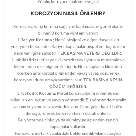
•Yanlış koruyucu malzeme seçimi
KOROZYON NASIL ÖNLENİR?
Korozyona karşı koruma sağlayan kaplamaların genel olarak
bilinen 3 koruma yöntemi vardır;
1.
Bariyer Koruma ;
Nemi, oksijeni ve diğer kimyasalları
yüzeyden bloke eder. Bariyer kaplamalar nispeten düşük nem
geçirgenliğine sahiptir.
TEK BAŞINA YETERLİ DEĞİLDİR.
2.
İnhibitörler;
Yüzeyde ki korozif reaksiyonlara müdahale ve
inhibe eden özel pigmentler içerir. Nem, kaplama filminden
gçerken anti-korozif pigmentler yavaş yavaş çözünerek
korozyonu durdurmaya yardımcı olur.
TEK BAŞINA KESİN
ÇÖZÜM DEĞİLDİR.
3.
Katodik Koruma;
Metal korozyonlarını önlemek için
kullanılan en uygun ve yaygın yöntemdir. Bu yöntemde metalin
tamamı veya metal yüzeyindeki anodik bölgeler katot haline
dönüştürülerek korozyon kesin olarak önlenir.
Bu yöntemde çinko ya da alüminyum açısından zengin
kaplamalar kullanılır.
Korozyon, metalik yapılardaki beklenmedik yıkımın başlıca