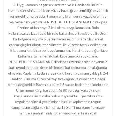
4. Uygulamanın başarısını arttıran ve kullanılacak ürünün
hizmet süresini stabil kılan yüzey hazırlığı ve temizliğine yönelik
bu gerekli ön prosedür tamamlandıktan sonra yüzeylere fırça
ve/ veya rulo yardımı ile
RUST BULLET STANDART
direk pas
üzerine atılan boya 2 kat olarak uygulanmalıdır. Rulo
kullanılacaksa kısa tüylü bir rulo kullanılması tavsiye edilir. Ürün
bir bölgede yığılma oluşturmadan eşit miktarlarda paralel
çapraz çizgiler oluşturma yöntemi ile yüzeye tatbik edilmelidir.
İlk kaplama katı biraz bol uygulanmalıdır. İkinci kat ve diğer ilave
katlar ise tamamen ilk katı kapatmak için uygulanır.
RUST BULLET STANDART
direk pas üzerine atılan boyanın 2.
katı uygulanmadan önce bir önceki kat dokunma kuruluğunda
olmalıdır. Kaplama katları arasında ki kuruma zamanı yaklaşık 2-4
saattir. Kuruma süresi yüzey sıcaklığına ve nispi neme bağlı
olarak değişebilir. Bazen bu süre 1.5 saate kadar inebilmektedir.
Ürün neme karşı hassastır. % 80 ve üzeri yüksek nem
koşullarında ürün daha hızlı kuruyacaktır. Eğer 24 saatlik
uygulama süresi geçirilmişse bir üst kaplamanın uygun
yapışmasını sağlamak için en az 150 grift malzeme ile yüzey
hafifçe aşındırılmalıdır. Eğer ikinci kat ertesi sabah