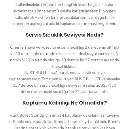
kullanılmalıdır. Ürünün her hangi bir kısmı başka bir kaba
aktarılmadan önce en az 3 dakika karıştırılmalıdır. Bloxygen
kullanılarak –oksijen bir inert gazla(argon) yer değiştirilir-
önceden açılmış kutuda ki kaplamanın kuruması engellenir.
Servis Sıcaklık Seviyesi Nedir?
Önerilen hava ve yüzey uygulama sıcaklığı 2 derecenin altında
ve 43 derecenin üstünde olmamalıdır. İdeal uygulama sıcaklığı
nemin %90’ın altında olduğu 10 derece ile 27 derece arasında
ki sıcaklıklardır.
RUST BULLET yağmur altında ve ıslak yüzeye
uygulanmamalıdır. Tamamen kuruyan RUST BULLET kaplamalar
157 derece bir servis sıcaklığı seviyesine sahiptir. 325-350
derece arasındaki sıcaklığa ise 72 saat dayanabilir.
Kaplama Kalınlığı Ne Olmalıdır?
Rust Bullet Standart’ın en az 4 kat olarak uygulanması tavsiye
edilmektedir. Rust Bullat Standart metalik gri renktedir. Bunun
üzerine estetik vb kaygılarla istenirse renkli son kat boya