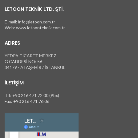
LETOON TEKNİK LTD. ŞTİ.
E-mail: info@letoon.com.tr
Web: www.letoonteknik.com.tr
ADRES
YEDPA TİCARET MERKEZİ
G CADDESİ NO: 56
34179 - ATAŞEHİR / İSTANBUL
İLETIŞIM
Tlf: +90 216 471 72 00 (Pbx)
Fax: +90 216 471 76 06