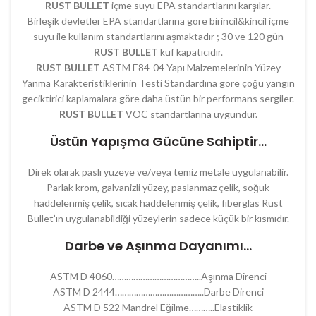
RUST BULLET
içme suyu EPA standartlarını karşılar.
Birleşik devletler EPA standartlarına göre birincil&kincil içme
suyu ile kullanım standartlarını aşmaktadır ; 30 ve 120 gün
RUST BULLET
küf kapatıcıdır.
RUST BULLET
ASTM E84-04 Yapı Malzemelerinin Yüzey
Yanma Karakteristiklerinin Testi Standardına göre çoğu yangın
geciktirici kaplamalara göre daha üstün bir performans sergiler.
RUST BULLET
VOC standartlarına uygundur.
Üstün Yapışma Gücüne Sahiptir…
Direk olarak paslı yüzeye ve/veya temiz metale uygulanabilir.
Parlak krom, galvanizli yüzey, paslanmaz çelik, soğuk
haddelenmiş çelik, sıcak haddelenmiş çelik, fiberglas Rust
Bullet’ın uygulanabildiği yüzeylerin sadece küçük bir kısmıdır.
Darbe ve Aşınma Dayanımı…
ASTM D 4060………………………………..Aşınma Direnci
ASTM D 2444………………………………..Darbe Direnci
ASTM D 522 Mandrel Eğilme………..Elastiklik