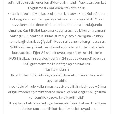
edilmeli ve üretici önerileri dikkate alınmalıdır. Yapılacak son kat
uygulaması 2 kat olarak tavsiye edilir.
Estetik kaygılarla yapılacak olan son kat boya Rust Bullet’ın son
kat uygulanmasından yaklaşık 24 saat sonra yapılabilir. 2. kat
uygulanmadan önce bir önceki kat dokunma kuruluğunda
olmalıdır. Rust Bullet kaplama katları arasında ki kuruma zamanı
yaklaşık 2-4 saattir. Kuruma süresi yüzey sıcaklığına ve nispi
neme bağlı olarak değişebilir. Rust Bullet neme karşı hassastır.
% 80 ve üzeri yüksek nem koşullarında Rust Bullet daha hızlı
kuruyacaktır. Eğer 24 saatlik uygulama süresi geçirilmişse
RUST BULLET’ın sertleşmesi için 24 saat beklenmeli ve en az
150 grift malzeme ile hafifçe aşındırılmalıdır.
Nasıl Uygulanır?
Rust Bullet fırça, rulo veya püskürtme ekipmanı kullanılarak
uygulanabilir.
İnce tüylü bir rulo kullanılması tavsiye edilir. Bir bölgede yığılma
oluşturmadan eşit miktarlarda paralel çapraz çizgiler oluşturma
yöntemi ile yüzeye tatbik edilmelidir.
İlk kaplama katı biraz bol uygulanmalıdır. İkinci kat ve diğer ilave
katlar ise tamamen ilk katı kapatmak için uygulanır.